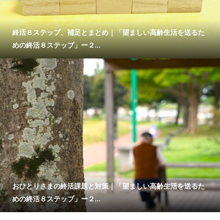
終活８ステップ、補足とまとめ｜「望ましい高齢生活を送るた
めの終活８ステップ」ー２...
おひとりさまの終活課題と対策｜「望ましい高齢生活を送るた
めの終活８ステップ」ー２...