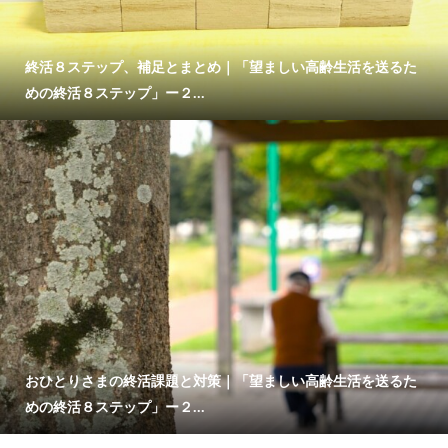
終活８ステップ、補足とまとめ｜「望ましい高齢生活を送るた
めの終活８ステップ」ー２...
おひとりさまの終活課題と対策｜「望ましい高齢生活を送るた
めの終活８ステップ」ー２...