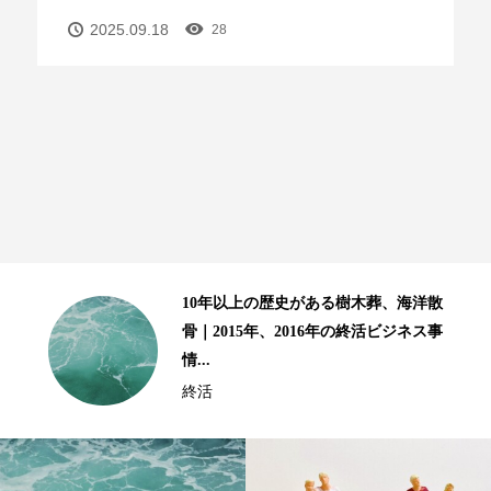
2025.09.18
28
る樹木葬、海洋散
終活８ステップ、補足と
年の終活ビジネス事
ましい高齢生活を送るた
テップ」ー２...
終活