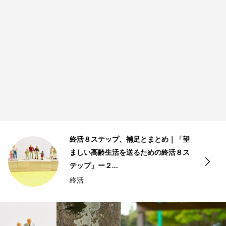
まとめ｜「望
おひとりさまの終活課題と対
めの終活８ス
ましい高齢生活を送るための
テップ」ー２...
おひとりさま