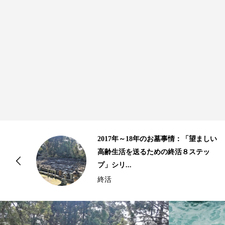
のお墓事情：「望ましい
10年以上の歴史があ
ための終活８ステッ
骨｜2015年、2016
情...
終活