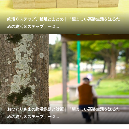
終活８ステップ、補足とまとめ｜「望ましい高齢生活を送るた
めの終活８ステップ」ー２...
おひとりさまの終活課題と対策｜「望ましい高齢生活を送るた
めの終活８ステップ」ー２...