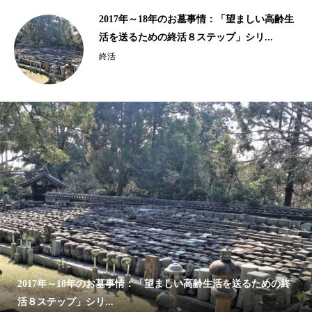
齢生
10年以上の歴史がある樹木葬、海洋散骨｜
2015年、2016年の終活ビジネス事情...
終活
2017年～18年のお墓事情：「望ましい高齢生活を送るための終
活８ステップ」シリ...