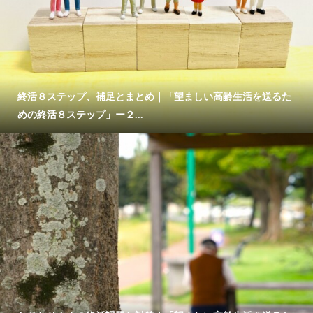
終活８ステップ、補足とまとめ｜「望ましい高齢生活を送るた
めの終活８ステップ」ー２...