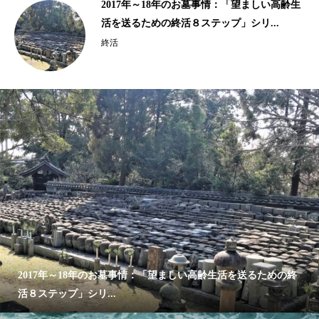
齢生
10年以上の歴史がある樹木葬、海洋散骨｜
2015年、2016年の終活ビジネス事情...
終活
2017年～18年のお墓事情：「望ましい高齢生活を送るための終
活８ステップ」シリ...