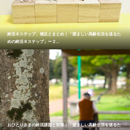
終活８ステップ、補足とまとめ｜「望ましい高齢生活を送るた
めの終活８ステップ」ー２...
おひとりさまの終活課題と対策｜「望ましい高齢生活を送るた