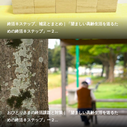
終活８ステップ、補足とまとめ｜「望ましい高齢生活を送るた
めの終活８ステップ」ー２...
おひとりさまの終活課題と対策｜「望ましい高齢生活を送るた
めの終活８ステップ」ー２...