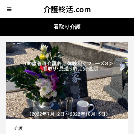
介護終活.com
看取り介護
介護