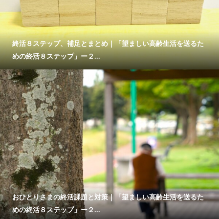
終活８ステップ、補足とまとめ｜「望ましい高齢生活を送るた
めの終活８ステップ」ー２...
おひとりさまの終活課題と対策｜「望ましい高齢生活を送るた
めの終活８ステップ」ー２...