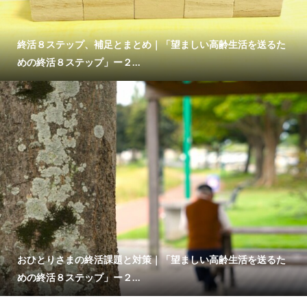
終活８ステップ、補足とまとめ｜「望ましい高齢生活を送るた
めの終活８ステップ」ー２...
おひとりさまの終活課題と対策｜「望ましい高齢生活を送るた
めの終活８ステップ」ー２...