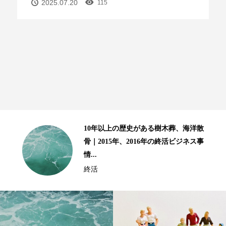
2025.07.20
115
樹木葬、海洋散
終活８ステップ、補足とまと
の終活ビジネス事
ましい高齢生活を送るための
テップ」ー２...
終活