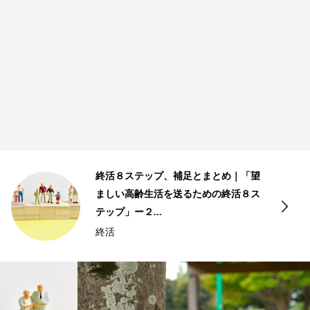
め｜「望
おひとりさまの終活課題と対策｜
終活８ス
ましい高齢生活を送るための終活
テップ」ー２...
おひとりさま