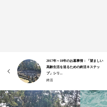
お墓事情：「望ましい
10年以上の歴史がある
の終活８ステッ
骨｜2015年、2016年
情...
終活