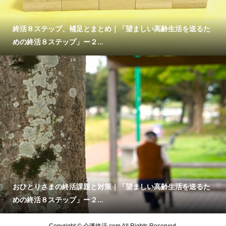
終活８ステップ、補足とまとめ｜「望ましい高齢生活を送るた
めの終活８ステップ」ー２...
おひとりさまの終活課題と対策｜「望ましい高齢生活を送るた
めの終活８ステップ」ー２...