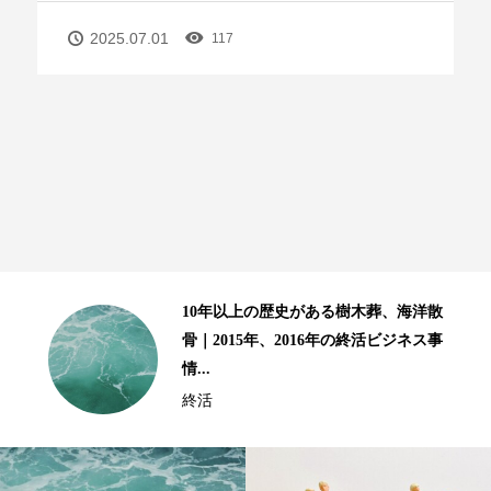
2025.07.01
117
る樹木葬、海洋散
終活８ステップ、補足と
年の終活ビジネス事
ましい高齢生活を送るた
テップ」ー２...
終活