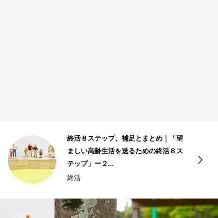
まとめ｜「望
おひとりさまの終活課題と対
めの終活８ス
ましい高齢生活を送るための
テップ」ー２...
おひとりさま