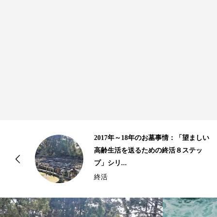
のお墓事情：「望ましい
10年以上の歴史があ
ための終活８ステッ
骨｜2015年、2016
情...
終活