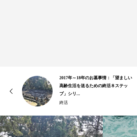
のお墓事情：「望ましい
10年以上の歴史があ
ための終活８ステッ
骨｜2015年、2016
情...
終活