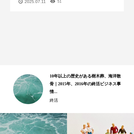
2025.07.11
51
る樹木葬、海洋散
終活８ステップ、補足と
年の終活ビジネス事
ましい高齢生活を送るた
テップ」ー２...
終活