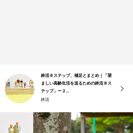
まとめ｜「望
おひとりさまの終活課題と対
めの終活８ス
ましい高齢生活を送るための
テップ」ー２...
おひとりさま