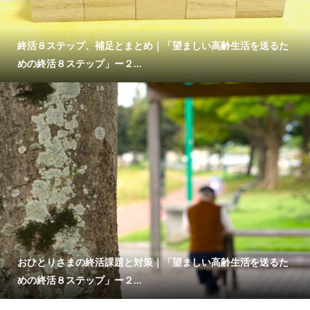
終活８ステップ、補足とまとめ｜「望ましい高齢生活を送るた
めの終活８ステップ」ー２...
おひとりさまの終活課題と対策｜「望ましい高齢生活を送るた
めの終活８ステップ」ー２...