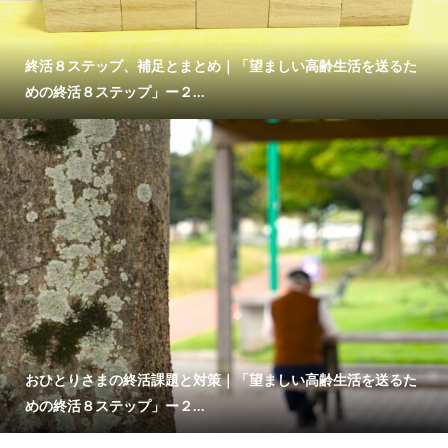
終活８ステップ、補足とまとめ｜「望ましい高齢生活を送るた
めの終活８ステップ」ー２...
おひとりさまの終活課題と対策｜「望ましい高齢生活を送るた
めの終活８ステップ」ー２...