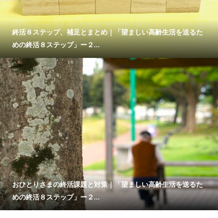
終活８ステップ、補足とまとめ｜「望ましい高齢生活を送るた
めの終活８ステップ」ー２...
おひとりさまの終活課題と対策｜「望ましい高齢生活を送るた
めの終活８ステップ」ー２...