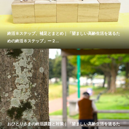
終活８ステップ、補足とまとめ｜「望ましい高齢生活を送るた
めの終活８ステップ」ー２...
おひとりさまの終活課題と対策｜「望ましい高齢生活を送るた