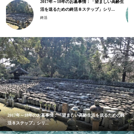
齢生
10年以上の歴史がある樹木葬、海洋散骨｜
2015年、2016年の終活ビジネス事情...
終活
2017年～18年のお墓事情：「望ましい高齢生活を送るための終
活８ステップ」シリ...