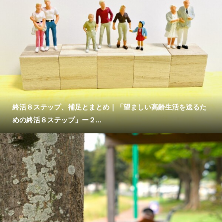
終活８ステップ、補足とまとめ｜「望ましい高齢生活を送るた
めの終活８ステップ」ー２...