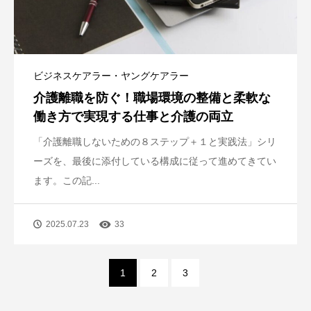
ビジネスケアラー・ヤングケアラー
介護離職を防ぐ！職場環境の整備と柔軟な
働き方で実現する仕事と介護の両立
「介護離職しないための８ステップ＋１と実践法」シリ
ーズを、最後に添付している構成に従って進めてきてい
ます。この記...
2025.07.23
33
1
2
3