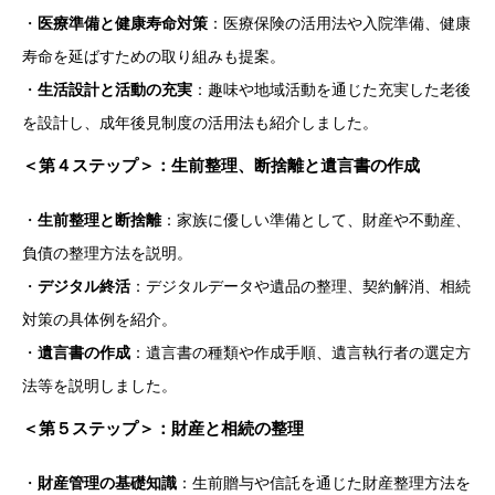
・
医療準備と健康寿命対策
：医療保険の活用法や入院準備、健康
寿命を延ばすための取り組みも提案。
・
生活設計と活動の充実
：趣味や地域活動を通じた充実した老後
を設計し、成年後見制度の活用法も紹介しました。
＜
第４ステップ＞：生前整理、断捨離と遺言書の作成
・
生前整理と断捨離
：家族に優しい準備として、財産や不動産、
負債の整理方法を説明。
・
デジタル終活
：デジタルデータや遺品の整理、契約解消、相続
対策の具体例を紹介。
・
遺言書の作成
：遺言書の種類や作成手順、遺言執行者の選定方
法等を説明しました。
＜
第５ステップ＞：財産と相続の整理
・
財産管理の基礎知識
：生前贈与や信託を通じた財産整理方法を