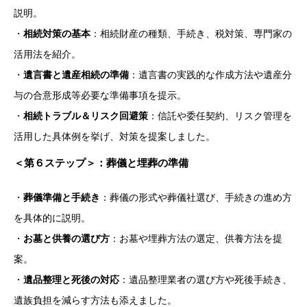
説明。
・
相続対策の基本
：相続財産の種類、手続き、税対策、専門家の
活用法を紹介。
・
遺言書と遺産相続の準備
：遺言書の実践的な作成方法や遺産分
与の合意形成等必要な準備事項を提示。
・
相続トラブル＆リスク回避策
：信託や委任契約、リスク管理を
活用した具体例を挙げ、対策を提案しました。
＜
第６ステップ＞：葬儀と埋葬の準備
・
葬儀準備と手続き
：葬儀の形式や葬儀社選び、手続きの進め方
を具体的に説明。
・
お墓と供養の選び方
：お墓や埋葬方法の選定、供養方法を提
案。
・
遺品整理と死後の対応
：遺品整理業者の選び方や死後手続き、
遺族負担を減らす方法も添えました。