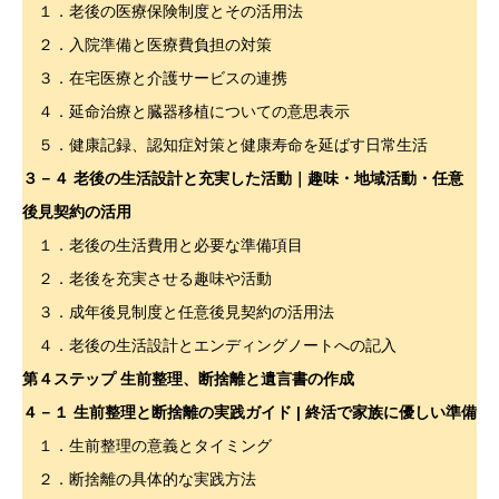
１．老後の医療保険制度とその活用法
２．入院準備と医療費負担の対策
３．在宅医療と介護サービスの連携
４．延命治療と臓器移植についての意思表示
５．健康記録、認知症対策と健康寿命を延ばす日常生活
３－４
老後の生活設計と充実した活動｜趣味・地域活動・任意
後見契約の活用
１．老後の生活費用と必要な準備項目
２．老後を充実させる趣味や活動
３．成年後見制度と任意後見契約の活用法
４．老後の生活設計とエンディングノートへの記入
第４ステップ 生前整理、断捨離と遺言書の作成
４－１
生前整理と断捨離の実践ガイド | 終活で家族に優しい準備
１．生前整理の意義とタイミング
２．断捨離の具体的な実践方法