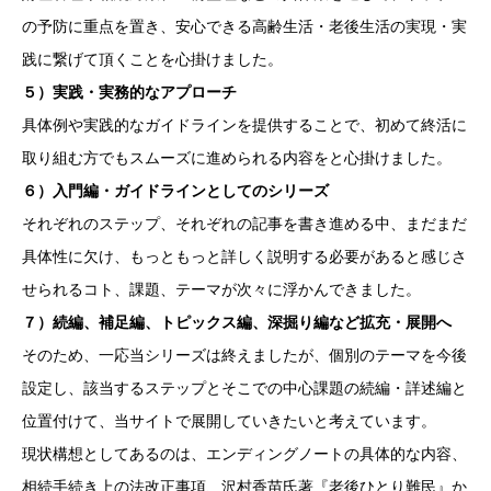
の予防に重点を置き、安心できる高齢生活・老後生活の実現・実
践に繋げて頂くことを心掛けました。
５）実践・実務的なアプローチ
具体例や実践的なガイドラインを提供することで、初めて終活に
取り組む方でもスムーズに進められる内容をと心掛けました。
６）入門編・ガイドラインとしてのシリーズ
それぞれのステップ、それぞれの記事を書き進める中、まだまだ
具体性に欠け、もっともっと詳しく説明する必要があると感じさ
せられるコト、課題、テーマが次々に浮かんできました。
７）続編、補足編、トピックス編、深掘り編など拡充・展開へ
そのため、一応当シリーズは終えましたが、個別のテーマを今後
設定し、該当するステップとそこでの中心課題の続編・詳述編と
位置付けて、当サイトで展開していきたいと考えています。
現状構想としてあるのは、エンディングノートの具体的な内容、
相続手続き上の法改正事項、沢村香苗氏著『老後ひとり難民』か