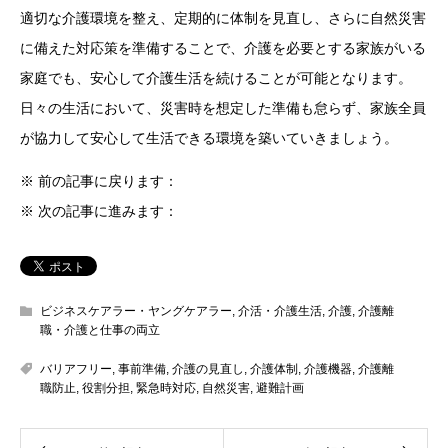
適切な介護環境を整え、定期的に体制を見直し、さらに自然災害
に備えた対応策を準備することで、介護を必要とする家族がいる
家庭でも、安心して介護生活を続けることが可能となります。
日々の生活において、災害時を想定した準備も怠らず、家族全員
が協力して安心して生活できる環境を築いていきましょう。
※ 前の記事に戻ります：
※ 次の記事に進みます：
ビジネスケアラー・ヤングケアラー
,
介活・介護生活
,
介護
,
介護離
職・介護と仕事の両立
バリアフリー
,
事前準備
,
介護の見直し
,
介護体制
,
介護機器
,
介護離
職防止
,
役割分担
,
緊急時対応
,
自然災害
,
避難計画