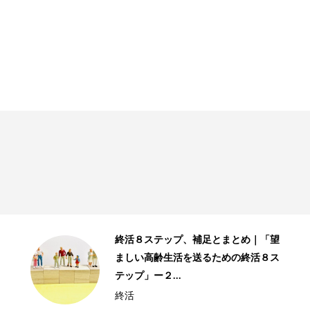
終活８ステップ、補足とまとめ｜「望
ましい高齢生活を送るための終活８ス
テップ」ー２...
終活