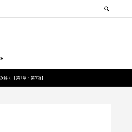

te
み解く【第1章・第3項】